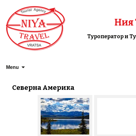
Ния 
Туроператор и Т
Skip
Menu
to
content
Северна Америка